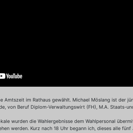
e Amtszeit im Rathaus gewählt. Michael Möslang ist der jü
e, von Beruf Diplom-Verwaltungswirt (FH), M.A. Staats-und
kale wurden die Wahlergebnisse dem Wahlpersonal übermit
hen werden. Kurz nach 18 Uhr begann ich, dieses alle fünf 